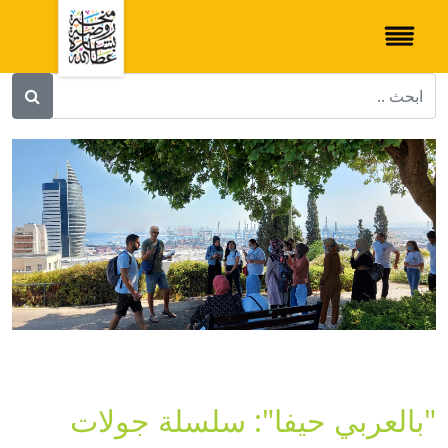
"بالعربي حيفا": سلسلة جولات