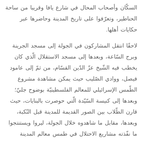
السكّان وأصحاب المحال في شارع يافا وقريبا من ساحة
الحناطير، وتعرّفوا على تاريخ المدينة وحاضرها عبر
حكايات أهلها.
لاحقًا انتقل المشاركون في الجولة إلى مسجد الجرينة
وبرج السّاعة، وبعدها إلى مسجد الاستقلال الّذي كان
يخطب فيه الشّيخ عزّ الدّين القسّام، من ثمّ إلى عامود
فيصل، ووادي الصّليب حيث يمكن مشاهدة مشروع
الطّمس الإسرائيلي للمعالم الفلسطينيّة بوضوح جليّ؛
وبعدها إلى كنيسة السّيّدة الّتي حوصرت بالبنايات، حيث
قارن الطّلاب بين الصور القديمة للمدينة قبل النّكبة،
وبعدها، مقابل ما شاهدوه خلال الجولة، ليروا ويستنتجوا
ما نفّذته مشاريع الاحتلال في طمس معالم المدينة