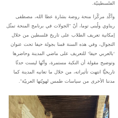
الفلسطينيّة.
وأكّد مركّزا منحة روضة بشارة عطا الله، مصطفى
ريناوي ولُبنى توما، أنّ "الجولات في برنامج المنحة تمثّل
إمكانية تعريف الطلاب على تاريخ فلسطين من خلال
التجوال، وفي هذه السنة قمنا بجولة حيفا تحت عنوان
‘بالعربي حيفا‘ للتعريف على ماضي المدينة وحاضرها
وتوضيح مقولة أن النكبة مستمرة، وأنّها ليست حدثًا
تاريخيًّا انتهت تأثيراته، من خلال ما تعانيه المدينة كما
مدننا الأخرى من سياسات طمس لهويّتها العربيّة".