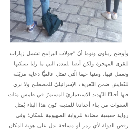
وأوضح ريناوي وتوما أنّ "جولات البرامج تشمل زيارات
للقرى المهجرة ولكن أيضا للمدن التي ما زلنا نسكنها
ونعمل فيها، ومنها حيفا الّتي تمثل عالميًّا دعاية مزيّفة
للتّعايش ضمن التّعريف الإسرائيليّ للمصطلح ولا نرى
فيها أحيانًا التّهديد الاستعماريّ المستمرّ في طمس مئات
السنوات من بناء أجدادنا للمدينة كون هذا البناء يُمثل
رواية حقيقية مضادة للرواية الصهيونية للمكان؛ وفي
رفض الدولة لأي رمز أو مساحة تدل على هوية المكان