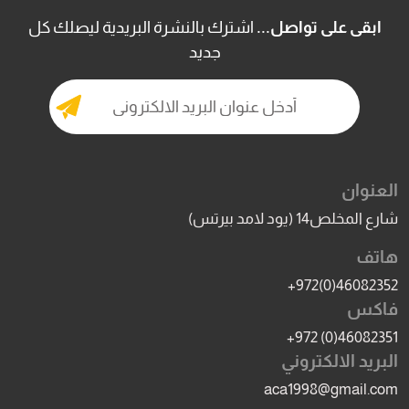
ابقى على تواصل...
اشترك بالنشرة البريدية ليصلك كل
جديد
العنوان
شارع المخلص14 (يود لامد بيرتس)
هاتف
+972(0)46082352
فاكس
+972 (0)46082351
البريد الالكتروني
aca1998@gmail.com