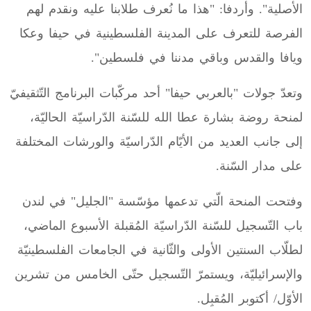
الأصلية". وأردفا: "هذا ما نُعرف طلابنا عليه ونقدم لهم
الفرصة للتعرف على المدينة الفلسطينية في حيفا وعكا
ويافا والقدس وباقي مدننا في فلسطين".
وتعدّ جولات "بالعربي حيفا" أحد مركّبات البرنامج التّثقيفيّ
لمنحة روضة بشارة عطا الله للسّنة الدّراسيّة الحاليّة،
إلى جانب العديد من الأيّام الدّراسيّة والورشات المختلفة
على مدار السّنة.
وفتحت المنحة الّتي تدعمها مؤسّسة "الجليل" في لندن
باب التّسجيل للسّنة الدّراسيّة المُقبلة الأسبوع الماضي،
لطلّاب السنتين الأولى والثّانية في الجامعات الفلسطينيّة
والإسرائيليّة، ويستمرّ التّسجيل حتّى الخامس من تشرين
الأوّل/ أكتوبر المُقبِل.