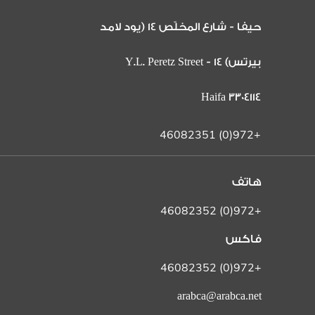
حيفا - شارع المخلّص 14 (يود لامد
بيرتس) 14 Y.L. Peretz Street -
Haifa 3304114
+972(0) 46082351
هاتف
+972(0) 46082352
فاكس
+972(0) 46082352
arabca@arabca.net