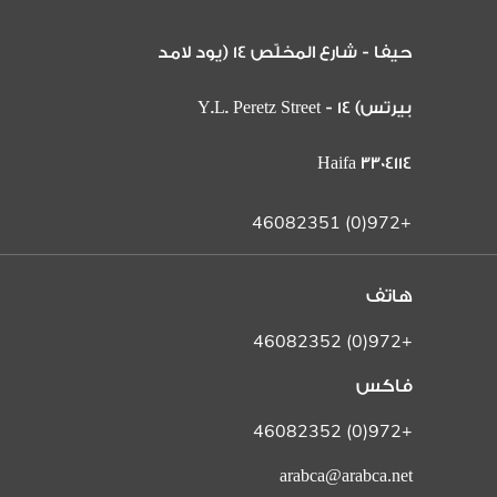
حيفا - شارع المخلّص 14 (يود لامد
بيرتس) 14 Y.L. Peretz Street -
Haifa 3304114
+972(0) 46082351
هاتف
+972(0) 46082352
فاكس
+972(0) 46082352
arabca@arabca.net