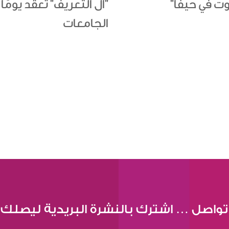
ت في حيفا"
"ال التعريف" تعقد يومً
الجامعات
تواصل … اشترك بالنشرة البريدية ليصلك