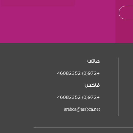
هاتف
+972(0) 46082352
فاكس
+972(0) 46082352
arabca@arabca.net