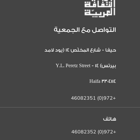
التواصل مع الجمعية
حيفا - شارع المخلّص 14 (يود لامد
بيرتس) 14 Y.L. Peretz Street -
Haifa 3304114
+972(0) 46082351
هاتف
+972(0) 46082352