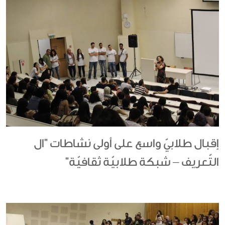
إقبال طلابيّ واسع على أولى نشاطات "ال
التّعريف – شبكة طلابيّة ثقافيّة"