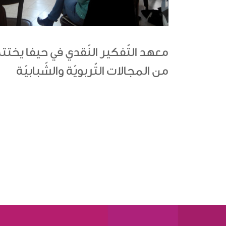
معهد التّفكير النّقدي في حيفا يخت
من المجالات التّربويّة والشّبابيّة