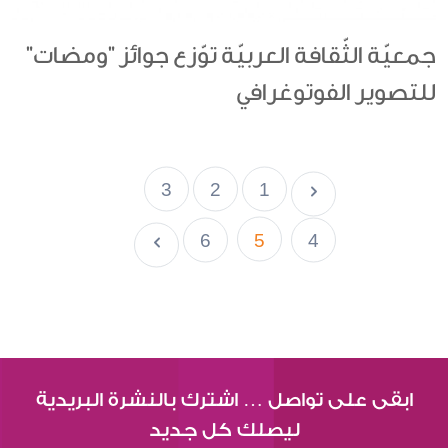
جمعيّة الثّقافة العربيّة توّزع جوائز "ومضات"
للتصوير الفوتوغرافي
3
2
1
6
5
4
ابقى على تواصل … اشترك بالنشرة البريدية
ليصلك كل جديد