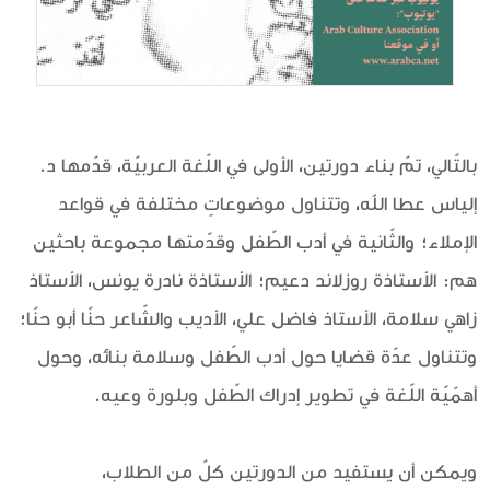
بالتّالي، تمّ بناء دورتين، الأولى في اللّغة العربيّة، قدّمها د.
إلياس عطا الله، وتتناول موضوعاتٍ مختلفة في قواعد
الإملاء؛ والثّانية في أدب الطّفل وقدّمتها مجموعة باحثين
هم: الأستاذة روزلاند دعيم؛ الأستاذة نادرة يونس، الأستاذ
زاهي سلامة، الأستاذ فاضل علي، الأديب والشّاعر حنّا أبو حنّا؛
وتتناول عدّة قضايا حول أدب الطّفل وسلامة بنائه، وحول
أهمّيّة اللّغة في تطوير إدراك الطّفل وبلورة وعيه.
ويمكن أن يستفيد من الدورتين كلّ من الطلاب،