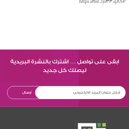
https://bit.ly/330q8SP
ابقى على تواصل … اشترك بالنشرة البريدية
ليصلك كل جديد