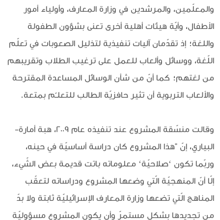
والمعلّمين، والمرشدين في وزارة المعارف، وأولياء أمور
الأطفال، وأيّة هيئات أهلية أخرى تعنى بشؤون الطفولة
واللغة؛ إذ تقدّمان آليات تنفيذية لتذليل الصعوبات في تعلّم
اللّغة، ووسائل وألعاب للعمل على ترغيب الطلاب وتقريبهم
من لغتهم؛ كما أنّ من شأن الوسائل المساعدة المقترحة
والألعاب التربوية أن تثير حافزيّة الطالب للتعلـّم بمتعة.
وقالت منسّقة المشروع عند تنفيذه عام 2009، هبة أمارة-
البياري، إنّ "هذا المشروع كان دراسة أساسيّة في حينه،
وربّما تكون ‘صلاحيّة‘ معلوماته باتت قديمة بعض الشّيء،
إلّا أنّ المنهجيّة الّتي وضعها المشروع ودراساته لتعقّب
المناهج الّتي تضعها وزارة المعارف الإسرائيليّة ثابتة ولا بدّ
من تجديدها بشكل مستمرّ وأن يكون المشروع مسؤوليّة