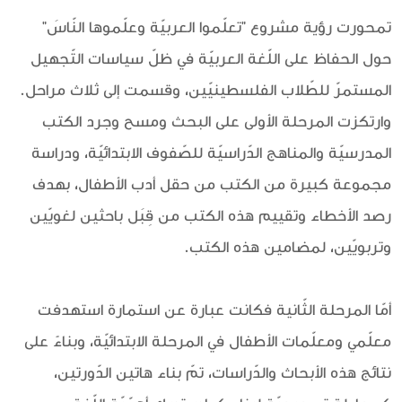
تمحورت رؤية مشروع "تعلّموا العربيّة وعلّموها النّاسَ"
حول الحفاظ على اللّغة العربيّة في ظلّ سياسات التّجهيل
المستمرّ للطّلاب الفلسطينيّين، وقسمت إلى ثلاث مراحل.
وارتكزت المرحلة الأولى على البحث ومسح وجرد الكتب
المدرسيّة والمناهج الدّراسيّة للصّفوف الابتدائيّة، ودراسة
مجموعة كبيرة من الكتب من حقل أدب الأطفال، بهدف
رصد الأخطاء وتقييم هذه الكتب من قِبَل باحثين لغويّين
وتربويّين، لمضامين هذه الكتب.
أمّا المرحلة الثّانية فكانت عبارة عن استمارة استهدفت
معلّمي ومعلّمات الأطفال في المرحلة الابتدائيّة، وبناءً على
نتائج هذه الأبحاث والدّراسات، تمّ بناء هاتين الدّورتين،