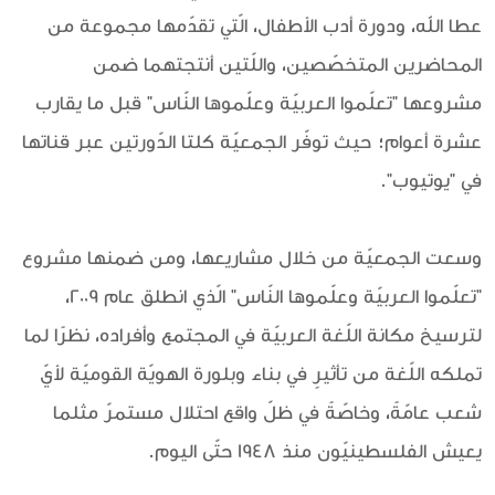
عطا الله، ودورة أدب الأطفال، الّتي تقدّمها مجموعة من
المحاضرين المتخصّصين، واللّتين أنتجتهما ضمن
مشروعها "تعلّموا العربيّة وعلّموها النّاس" قبل ما يقارب
عشرة أعوام؛ حيث توفّر الجمعيّة كلتا الدّورتين عبر قناتها
في "يوتيوب".
وسعت الجمعيّة من خلال مشاريعها، ومن ضمنها مشروع
"تعلّموا العربيّة وعلّموها النّاس" الّذي انطلق عام 2009،
لترسيخ مكانة اللّغة العربيّة في المجتمع وأفراده، نظرًا لما
تملكه اللّغة من تأثيرٍ في بناء وبلورة الهويّة القوميّة لأيّ
شعب عامّةً، وخاصّةً في ظلّ واقع احتلال مستمرّ مثلما
يعيش الفلسطينيّون منذ 1948 حتّى اليوم.