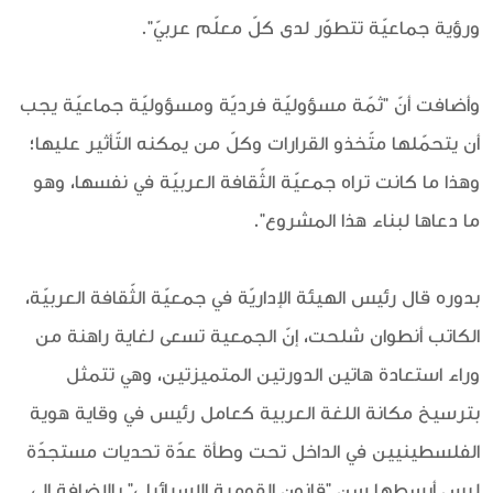
ورؤية جماعيّة تتطوّر لدى كلّ معلّم عربيّ".
وأضافت أنّ "ثمّة مسؤوليّة فرديّة ومسؤوليّة جماعيّة يجب
أن يتحمّلها متّخذو القرارات وكلّ من يمكنه التّأثير عليها؛
وهذا ما كانت تراه جمعيّة الثّقافة العربيّة في نفسها، وهو
ما دعاها لبناء هذا المشروع".
بدوره قال رئيس الهيئة الإداريّة في جمعيّة الثّقافة العربيّة،
الكاتب أنطوان شلحت، إنّ الجمعية تسعى لغاية راهنة من
وراء استعادة هاتين الدورتين المتميزتين، وهي تتمثل
بترسيخ مكانة اللغة العربية كعامل رئيس في وقاية هوية
الفلسطينيين في الداخل تحت وطأة عدّة تحديات مستجدّة
ليس أبسطها سن "قانون القومية الإسرائيلي" بالإضافة إلى