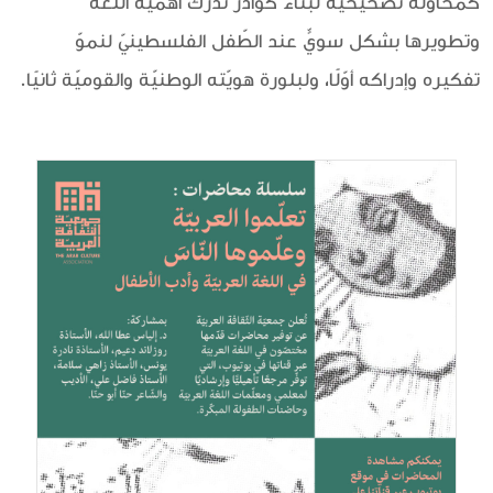
كمحاولة تصحيحيّة لبناء كوادر تدرك أهمّيّة اللّغة
وتطويرها بشكل سويٍّ عند الطّفل الفلسطينيّ لنموّ
تفكيره وإدراكه أوّلًا، ولبلورة هويّته الوطنيّة والقوميّة ثانيًا.