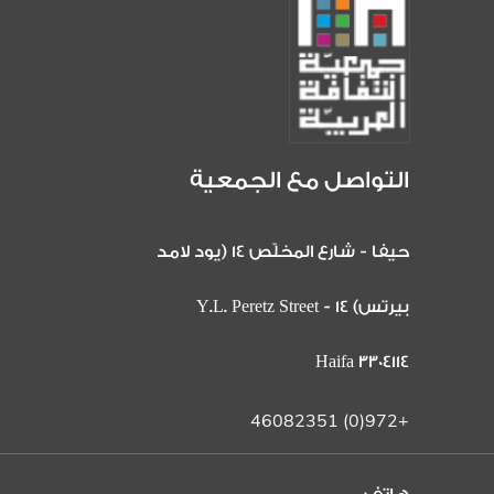
التواصل مع الجمعية
حيفا - شارع المخلّص 14 (يود لامد
بيرتس) 14 Y.L. Peretz Street -
Haifa 3304114
+972(0) 46082351