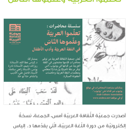
أصدرت جمعيّة الثّقافة العربيّة أمس، الجمعة، نسخةً
إلكترونيّة من دورة اللّغة العربيّة، الّتي يقدّمها د. إلياس