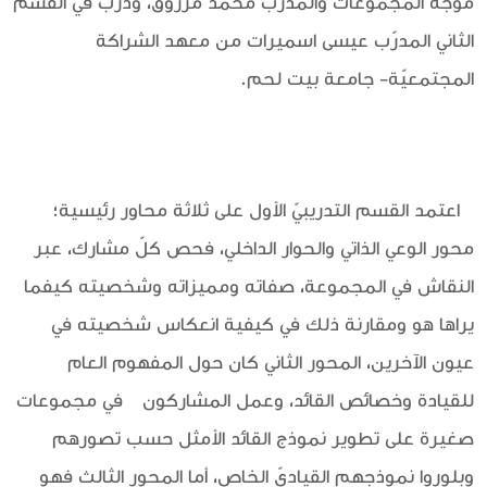
موجّه المجموعات والمدرّب محمد مرزوق، ودرّب في القسم
الثاني المدرّب عيسى اسميرات من معهد الشراكة
المجتمعيّة- جامعة بيت لحم.
اعتمد القسم التدريبيّ الأول على ثلاثة محاور رئيسية؛
محور الوعي الذاتي والحوار الداخلي، فحص كلّ مشارك، عبر
النقاش في المجموعة، صفاته ومميزاته وشخصيته كيفما
يراها هو ومقارنة ذلك في كيفية انعكاس شخصيته في
عيون الآخرين، المحور الثاني كان حول المفهوم العام
للقيادة وخصائص القائد، وعمل المشاركون في مجموعات
صغيرة على تطوير نموذج القائد الأمثل حسب تصورهم
وبلوروا نموذجهم القياديّ الخاص، أما المحور الثالث فهو