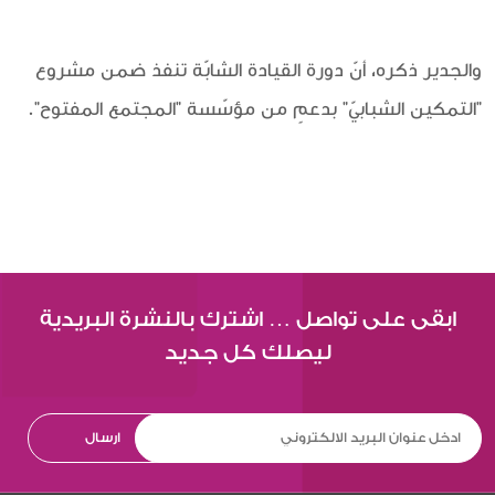
والجدير ذكره، أنّ دورة القيادة الشابّة تنفذ ضمن مشروع
"التمكين الشبابيّ" بدعمٍ من مؤسّسة "المجتمع المفتوح".
ابقى على تواصل … اشترك بالنشرة البريدية
ليصلك كل جديد