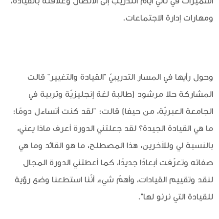
اسميرات في ثاني أيام التدريب إلى
الاتصال وعلاقته بالقيادة،
ومهارات إدارة الاجتماعات.
وحول رأيها في المسار التدريبيّ "القيادة والتغيير" قالت
المشاركة حلا مرشود (طالبة لغة إنجليزيّة وتربية في
الجامعة العبريّة، من حيفا) قالت: "لقد كنت أتساءل دومًا:
ما هي القيادة الجيدة؟ لقد جعلتني الدورة أعرف ماذا يعني،
بالنسبة لي وللآخرين، هذا المصطلح، ما هو القائد وما هي
صفاته وتعرّفت أبعادًا جديدًا، كما أعطتني الدورة المجال
لنقد وتقييم القيادات، وأهمّ شيء أنّنا استطعنا وضع رؤية
للقيادة التي نرنو لها".