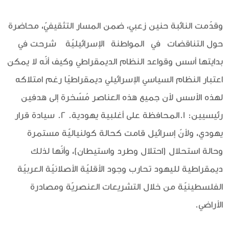
وقدّمت النائبة حنين زعبي، ضمن المسار التثقيفيّ، محاضرة
حول التناقضات في المواطنة الإسرائيليّة شرحت في
بدايتها أسس وقواعد النظام الديمقراطي وكيف أنّه لا يمكن
اعتبار النظام السياسي الإسرائيلي ديمقراطيًا رغم امتلاكه
لهذه الأسس لأن جميع هذه العناصر مُسّخرة إلى هدفين
رئيسيين: 1.المحافظة على أغلبية يهودية. 2. سيادة قرار
يهودي، ولأنّ إسرائيل قامت كحالة كولنياليّة مستمرة
وحالة استحلال (احتلال وطرد واستيطان)، وأنّها لذلك
ديمقراطية لليهود تحارب وجود الأقليّة الأصلانيّة العربيّة
الفلسطينيّة من خلال التشريعات العنصريّة ومصادرة
الأراضي.