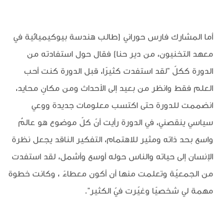
أما المشارك فارس حوراني (طالب هندسة بيوكيميائية في
معهد التخنيون، من دير حنا) فقال حول استفادته من
الدورة ككلّ "لقد استفدت كثيرًا، قبل الدورة كنت أحب
العلم فقط وانظر من بعيد إلى الأحداث ومن مكانٍ محايد،
انضممت للدورة حتى اكتسب معلومات جديدة ووعي
سياسي ينقصني، في الدورة رأيت أنّ كلّ موضوع هو عالمٌ
واسع بحد ذاته ومثير للاهتمام، التفكير الناقد يجعل نظرة
الإنسان إلى حياته والناس حوله أوسع وأشمل، لقد استفدت
من الجمعيّة وتعلمت منها أن أكون معطاءً ، وكانت خطوة
مهمة لي شخصيًا وغيّرت فيّ الكثير".