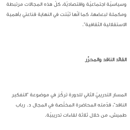
وسياسيّة اجتماعيّة واقتصاديّة، كلّ هذه المجالات مرتبطة
ومكملة لبعضها، كما أنّها ثبّتت في النهاية قناعتي بأهمية
الاستقلالية الثقافية".
القائد الناقد والمحرِّر
المسار التدريبيّ الثاني للدورة تركّز في موضوعة "التفكير
الناقد"، قدّمته المحاضرة المختّصة في المجال د. رباب
طميش، من خلال ثلاثة لقاءات تدريبيّة.