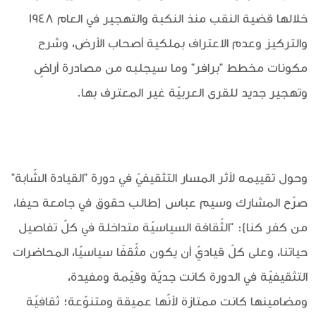
خلالها قضية النقب منذ النكبة والتهجير في العام 1948
والتركيز وعدم الاعتراف بملكية أصحاب الأرض، وشرح
مكونات مخطط "برافر" وما سيجلبه من مصادرة أراضٍ
وتهجير جديد للقرى العربيّة غير المعترف بها.
وحول تقييمه لأثر المسار التثقيفيّ في دورة "القيادة الشّابة"
صرّح المشارك وسيم عباس (طالب حقوق في جامعة حيفا،
من كفر كنا): "الثّقافة السياسيّة متداخلة في كلّ تفاصيل
حياتنا، وعلى كلّ قياديّ أن يكون مثّقفًا سياسيّا، المحاضرات
التثقيفيّة في الدورة كانت جديّة وقيّمة ومفيدة،
ومضامينها كانت ممتازة لأنّها عميقة ومتنوّعة؛ ثقافيّة