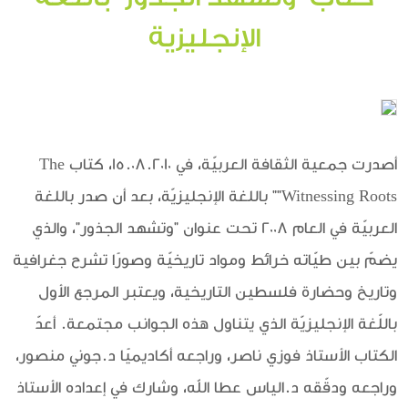
الإنجليزية
أصدرت جمعية الثقافة العربيّة، في 15.08.2010، كتاب The
Witnessing Roots”" باللغة الإنجليزيّة، بعد أن صدر باللغة
العربيّة في العام 2008 تحت عنوان "وتشهد الجذور"، والذي
يضمّ بين طيّاته خرائط ومواد تاريخيّة وصورًا تشرح جغرافية
وتاريخ وحضارة فلسطين التاريخية، ويعتبر المرجع الأول
باللّغة الإنجليزيّة الذي يتناول هذه الجوانب مجتمعة. أعدّ
الكتاب الأستاذ فوزي ناصر، وراجعه أكاديميًا د.جوني منصور،
وراجعه ودقّقه د.الياس عطا الله، وشارك في إعداده الأستاذ