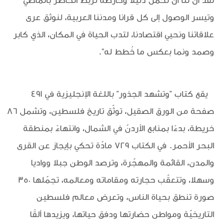
لقد آن لنا أن نحمل دليلا وخارطة تربط الحاضر بالماضي
وتيسر الوصول إلى كل قرانا ومدننا العربية، لنوثق عرى
علاقاتنا ونحيي اقتصادنا، لتدب الحياة في المكان، الذي كابر
وصمد ونما بعكس ما خُطط له".
يقع كتاب "وتشهد الجذور" باللغة الإنجليزية في 491
صفحة من الورق الصقيل، توثّق تاريخ فلسطين، وتشمل 86
خريطة، بدءًا بمنابع الأردنّ في الشمال، وانتهاءً بمنطقة
البحر الأحمر. في الكتاب 729 مادّة تحكي بإيجاز عن القرى
والمدن، القائمة والمهجّرة، وترصد الوطن جبلا وواديا
وسهلا، وتتعقّب حجارته ومقاماته ومعالمه، تجمّلها 350
صورة تنطق بحياة الناس، وتعرض معالم فلسطين
التاريخيّة ومواطن حضارتها ودفق حياتها، ويزيدها ألقًا