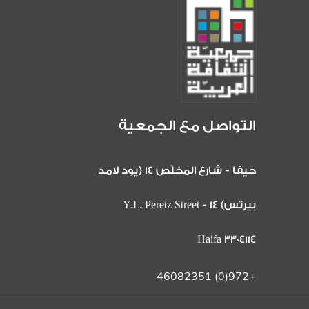
التواصل مع الجمعية
حيفا - شارع المخلّص 14 (يود لامد
بيرتس) 14 Y.L. Peretz Street -
Haifa 3304114
+972(0) 46082351