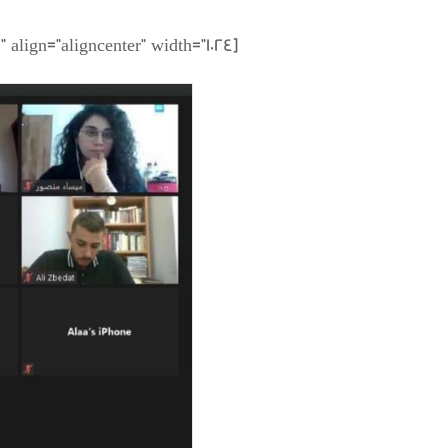
[caption id="attachment_4214" align="aligncenter" width="1024"]