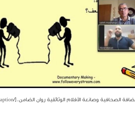
فة الصحافية وصانعة الأفلام الوثائقية روان الضامن.[/caption]