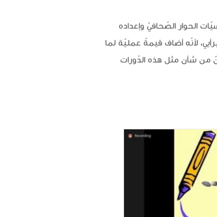
ت الحوار الصّحافيّ وإعداده
يي، لأنّه أضاف قيمةً عمليّة لما
نّ من شأن مثل هذه الدّورات