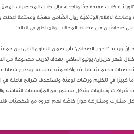
لورشة كانت مفيدة جدًّا وناجعة، فإلى جانب المحاضرات المهمّة ا
انعة الأفلام الوثائقيّة روان الضّامن مهمّة وممتعة أعطت بعُدًا 
على صحافيّين من مختلف المجالات والمناطق في البلاد".
 إنّ ورشة "الحوار الصحافي" تأتي ضمن التعاون الثاني بين جمعيّ
ي‘ خلال شهر حزيران/ يونيو الماضي، بهدف تدريب مجموعة من ا
 شخصيات مجتمعيّة قياديّة وأكاديميّة مختلفة، وتطرح قضايا سي
تمامًا كبيرًا في تنظيم ورشات نوعيّة وتستهدف شرائح فاعلة في 
عقد شراكات وتعاونات بشكل مستمر مع المؤسسات الثقافيّة وال
كل مشارك ومشاركة حوارًا خاصّة لهم أجروه مع شخصيّات فلسط