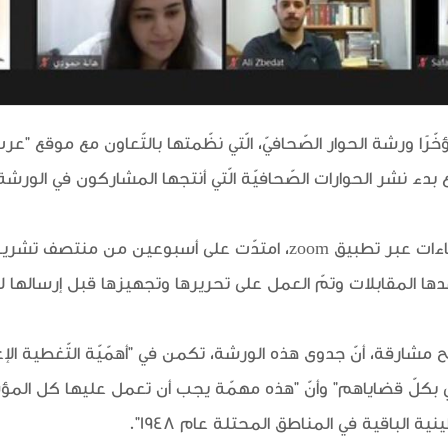
دء نشر الحوارات الصّحافيّة الّتي أنتجها المشاركون في الورشة
ا المقابلات وتمّ العمل على تحريرها وتجهيزها قبل إرسالها للنّ
 مشارقة، أنّ جدوى هذه الورشة، تكمن في "أهمّيّة التّغطية الإع
مي بكلّ قضاياهم" وأنّ "هذه مهمّة يجب أن تعمل عليها كل الم
لباقية في المناطق المحتلة عام 1948".