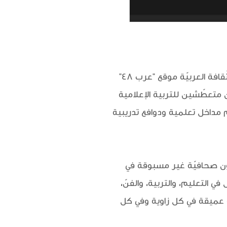
وكان مشارقة قد قدّم خلال شهر حزيران/ يونيو ورشة لكتابة المقال الصّحافي نظّمتها جمعيّة الثّقافة العربيّة موقع "عرب 48"
ن متعطّشين للتربية الإعلامية
لهم مداخل تعلمية ودوافع تدريبية
فنون صحافيّة غير مسبوقة في
 التعليم، والتربية، والفنّ،
ة عميقة في كل زاوية وفي كل