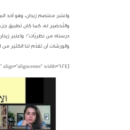
واعتبر معتصم زيدان، وهو أحد المش
والتّحضير له، كما كان تطبيق جزء مم
درسناه من نظريّات"؛ واعتبر زيدان
والورشات أن تقدّم لنا الكثير من ال
[caption id="attachment_4212" align="aligncenter" width="1024"]