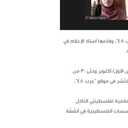
اختتمت جمعيّة الثّقافة العربيّة مؤخّرًا ورشة الحوار الصّحافيّ، الّتي نظّمتها بالتّعاون مع موقع "عرب 48"، وقدّمها أستاذ الإعلام في
.
وعُقدت الورشة على مدار أربعة لقاءات عبر تطبيق zoom، امتدّت على أسبوعين من منتصف تشرين الأوّل/ أكتوبر وحتّى 30 من
شر في موقع "عرب 48".
لامية لفلسطينيّي الدّاخل
ؤسسات الفلسطينية في الضّفّة