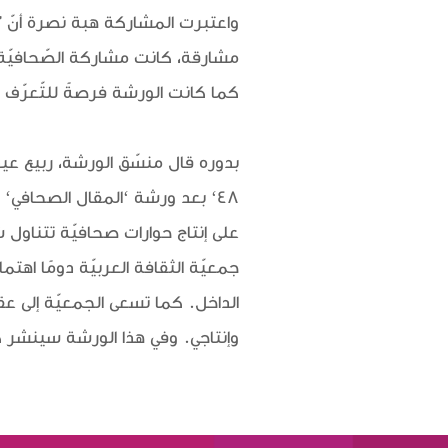
واعتبرت المشاركة هبة نصرة أنّ "ا
مشارقة، كانت مشاركة الصّحافيّة وص
كما كانت الورشة فرصةً للتّعرّف 
بدوره قال منسّق الورشة، ربيع عيد،
48‘ بعد ورشة ‘المقال الصحاف
على إنتاج حوارات صحافيّة تتناول
جمعيّة الثقافة العربيّة دومًا اه
الداخل. كما تسعى الجمعيّة إلى 
وإنتاجي. وفي هذا الورشة سينشر 