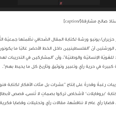
صالح مشارقة[/caption]
ل الورشتين أنّ "الفلسطينيين داخل الخط الأحضر غالبًا ما يكونو
نِد للهُويّة الإنسانيّة والوطنيّة"، وأن "المشاركين في التدريبات 
ة كبيرة في حرية رأي وتعبير وتوثيق وتأريخ كل ما يحيط بهم".
ريبات رغبةً وقدرةً على إنتاج "عشرات بل مئات الأفكار لكتابة 
ابة ‘بروفايلات‘ لأشخاص تركوا بصماتٍ لا تُنسى، قصص لأبطال في
قضايا رأي عام لا نناقشها، مقالات رأي وتحليلات وقضايا فكري