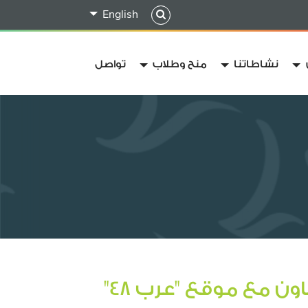
English
نشاطاتنا
منح وطلاب
تواصل
اون مع موقع "عرب 48"