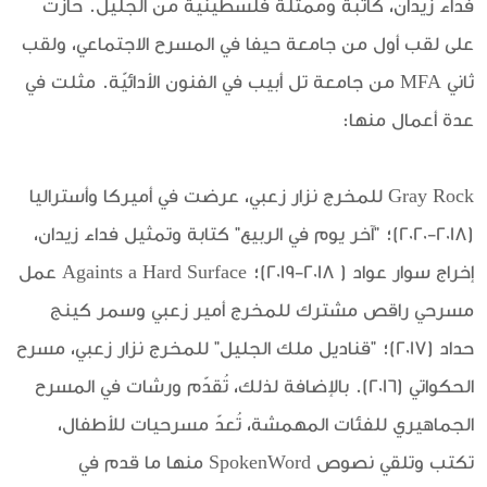
فداء زيدان، كاتبة وممثلة فلسطينيّة من الجليل. حازت
على لقب أول من جامعة حيفا في المسرح الاجتماعي، ولقب
ثاني MFA من جامعة تل أبيب في الفنون الأدائيّة. مثلت في
عدة أعمال منها:
Gray Rock للمخرج نزار زعبي، عرضت في أميركا وأستراليا
(2018-2020)؛ "آخر يوم في الربيع" كتابة وتمثيل فداء زيدان،
إخراج سوار عواد ( 2018-2019)؛ Againts a Hard Surface عمل
مسرحي راقص مشترك للمخرج أمير زعبي وسمر كينج
حداد (2017)؛ "قناديل ملك الجليل" للمخرج نزار زعبي، مسرح
الحكواتي (2016). بالإضافة لذلك، تُقدّم ورشات في المسرح
الجماهيري للفئات المهمشة، تُعدّ مسرحيات للأطفال،
تكتب وتلقي نصوص SpokenWord منها ما قدم في