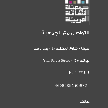
التواصل مع الجمعية
حيفا - شارع المخلّص 14 (يود لامد
بيرتس) 14 Y.L. Peretz Street -
Haifa 3304114
+972(0) 46082351
هاتف