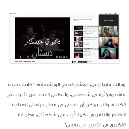
وقالت ماريا زامل، المشاركة في الورشة، إنّها "كانت تجربةً
هامّةً ومؤثّرةً في شخصيّتي، وأعطتني العديد من الأدوات في
الكتابة، والّتي يمكن أن تفيدني في مجال دراستي لصناعة
الأفلام والتّلفزيون، كما أثّرت على شخصيّتي، وطريقة
تفكيري في التّعبير عن نفسي".