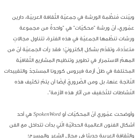
وبيّنت مُنظِّمة الورشة في جمعيّة الثّقافة العربيّة، دارين
عمّوري، أنّ ورشة "محكيّات" هي "واحدةٌ من مجموعة
ورشات تنظّمها الجمعيّة في هذه الفترة، تتناول مجالاتٍ
متعدّدة، وتقدّم بشكل إلكترونيّ؛ فقد رأت الجمعيّة أنّ من
المهمّ الاستمرار في تطوير وتنظيم المشاريع الثّقافيّة
المختلفة في ظلّ أزمة فيروس كورونا المستجدّ والتقييدات
النّاتجة عنها، بل ومن الضّروريّ أيضًا أن يتمّ تكثيف هذه
النّشاطات للتّخفيف من آثار هذه الأزمة".
وأوضحت عمّوري أنّ المحكيّات أو
SpokenWord
هي أحد
أشكال الفنون العالمية الحداثيّة الّتي بدأت تتداخل مع الفن
والثقافة العربية حديثا في مجال الشعر والمسرح؛