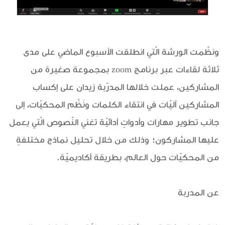
ونظّمت الورشة الّتي انطلقت الأسبوع الماضي على مدى
ثلاثة لقاءات عبر برنامج zoom بمجموعة صغيرة من
المشاركين، عملت خلالها المدرّبة زيدان على إكساب
المشاركين آليّات في انتقاء الكلمات ونَظْم المحكيّات، إلى
جانب تطوير مهارات وأدواتٍ أدائيّة تغني النّصوص الّتي يعمل
عليها المشاركون؛ وذلك من خلال تحليل نماذج مختلفةٍ
من المحكيّات حول العالم، بطريقة أكاديميّة.
عن المدربة