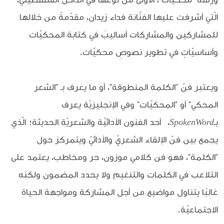
الّتي أشرفت عليها الفنّانة فداء زيدان، مقدّمةً من خلالها
للمشاركين والمشاركات أساليبَ في كتابة المحكيّات
وأساسيّاتٍ في تطوير نصوصِ محكيّات.
ويعتبر فنّ "الكلمة المنطوقة"، أو ما يعرف بـ "الشعر
المحكي" أو "المحكيّات" وفي الإنجليزيّة يعرف
بـ
SpokenWord
، أحد الفنون الأدائيّة والشعريّة الحديثة؛ الّذي
يجمع بين فنّ الإلقاء الشعريّ والأدائيّ ويتمركز حول
"الكلمة"، فهو فن كلامي موزون، حر ومخاطب، يعتمد على
التلاعب في الكلمات والتنغيم ولا يحدد المضمون ولكنه
غالبًا يتناول مواضيع من أجل المشاركة ومواجهة الحياة
الاجتماعيّة.