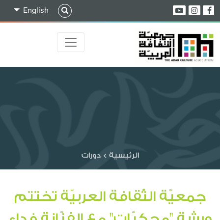
English
الرئيسية
>
دورات
جمعيّة الثّقافة العربيّة تختتم
ورشة "محكيّات" مع الفنّانة فداء