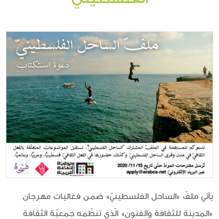
يأتي ملفّ «الساحل الفلسطينيّ» ضمن فعاليات مهرجان
«المدينة للثقافة والفنون» الّذي تنظّمه جمعيّة الثقافة