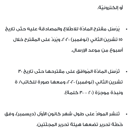
أو إلكترونيّة.
يُرْسَل مقترح المادّة للاطّلاع والمصادقة عليه حتّى تاريخ
15 تشرين الثاني (نوفمبر) 2020، ويُرَدّ على المقترح خلال
أسبوع من موعد الإرسال.
تُرْسَل المادّة المُوافَق على مقترحها حتّى تاريخ 30
تشرين الثاني (نوفمبر) 2020، ومعها صورة للكاتب/ ة
ونبذة موجزة (20 – 30 كلمة).
تُنشر الموادّ على طول شهر كانون الأوّل (ديسمبر)، وفق
خُطّة تحرير تضعها هيئة تحرير المجلّتين.