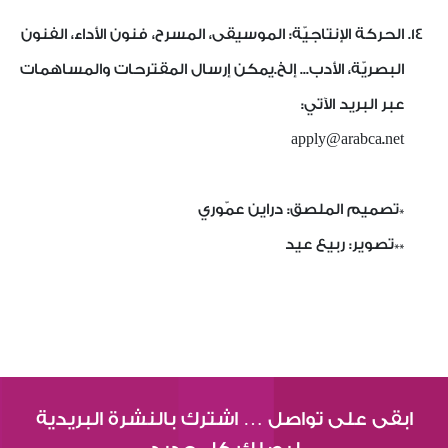
الحركة الإنتاجيّة: الموسيقى، المسرح، فنون الأداء، الفنون
البصريّة، الأدب... إلخ.يمكن إرسال المقترحات والمساهمات
عبر البريد الآتي:
apply@arabca.net
*تصميم الملصق: دراين عمّوري
**تصوير: ربيع عيد
ابقى على تواصل … اشترك بالنشرة البريدية