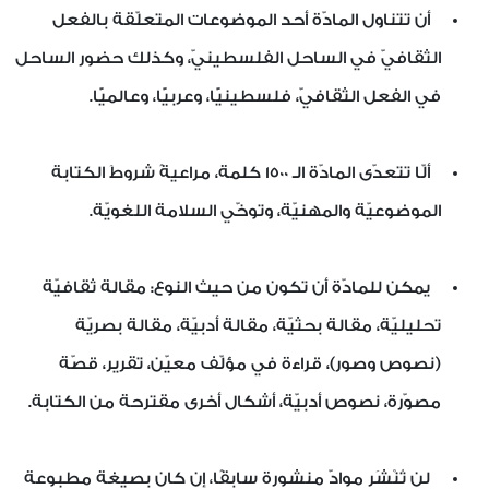
أن تتناول المادّة أحد الموضوعات المتعلّقة بالفعل
الثقافيّ في الساحل الفلسطينيّ، وكذلك حضور الساحل
في الفعل الثقافيّ، فلسطينيًّا، وعربيًّا، وعالميًّا.
ألّا تتعدّى المادّة الـ 1500 كلمة، مراعيةً شروطَ الكتابة
الموضوعيّة والمهنيّة، وتوخّي السلامة اللغويّة.
يمكن للمادّة أن تكون من حيث النوع: مقالة ثقافيّة
تحليليّة، مقالة بحثيّة، مقالة أدبيّة، مقالة بصريّة
(نصوص وصور)، قراءة في مؤلّف معيّن، تقرير، قصّة
مصوّرة، نصوص أدبيّة، أشكال أخرى مقترحة من الكتابة.
لن تُنْشَر موادّ منشورة سابقًا، إن كان بصيغة مطبوعة