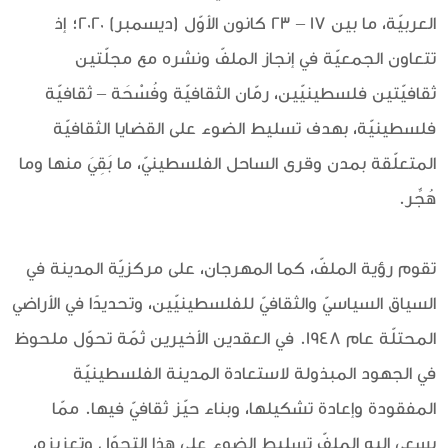
العربيّة، ما بين 17 – 23 كانون الأوّل (ديسمبر) 2020؛ إذ
تتعاون الجمعيّة في إنجاز الملفّ ونشره مع مجلّتين
ثقافيّتين فلسطينيّين، رمّان الثقافيّة وفُسْحَة – ثقافيّة
فلسطينيّة، بهدف تسليط الضوء على القضايا الثقافيّة
المتعلّقة بمدن وقرى الساحل الفلسطينيّ، ما بَقِيَ منها وما
هُجِّر.
تقوم رؤية الملفّ، كما المهرجان، على مركزيّة المدينة في
السياق السياسيّ والثقافيّ للفلسطينيّين، وتحديدًا في الأراضي
المحتلّة عام 1948. في العقدين الأخيرين ثمّة تحوّل ملحوظ
في الجهود المبذولة لاستعادة المدينة الفلسطينيّة
المفقودة وإعادة تشكيلها، وبناء حيّز ثقافيّ فيها. ممّا
‏يسعى إليه الملفّ تسليط الضوء على هذا التحوّل وتعزيزه،