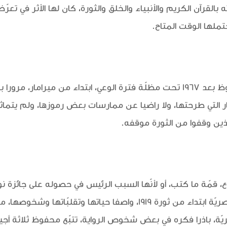
تملها الوقت المتاح.
أدرج عدد من الدارسين إنتاج محفوظ بعد 1967 تحت مظلّة فترة الوعي، ابتداء 
فكار التي طرحتها، ولا راضيا عن ممارسات بعض رموزها، ولم يتم
الذين وقفوا من الثورة موقفه.
novel تتبّع محفوظ قصة عائلة مصريّة ابتداء من ثورة 1919، واصفا حياتها
ّة، باذرا فكره في بعض شخوص الرواية، تتبّع محفوظ ثلاثة أجي