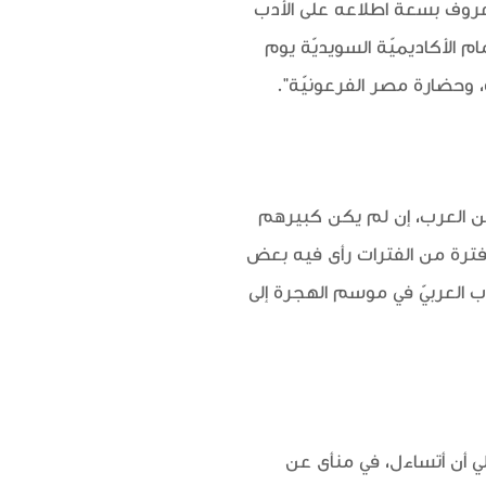
روف بسعة اطّلاعه على الأدب
م الأكاديميّة السويديّة يوم
ة، وحضارة مصر الفرعونيّة".
ّين العرب، إن لم يكن كبيرهم
فترة من الفترات رأى فيه بعض
دب العربيّ في موسم الهجرة إلى
ي أن أتساءل، في منأى عن