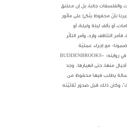
ّات والفلسفات جانبا، بل إن معتنق
رنا بأنّ محفوظ يتّكئ على مأثور
مات، أو بألف ليلة وليلة، أو
فأمر التثاقف وارد، وأمر التأثّر
ضمونا- مع إجراء عمليّة
التمصير- من ثوماس مان Thomas Mann الألماني(1875- 1955) الحاصل على جائزة نوبل عام 1929 في روايته: BUDDENBROOKS-
وما جرى لأربعة أجيال منها، حتى انهيارها. وجد
رسالة يطلب فيها محفوظ من
"، وكان ذلك قبل صدور ثلاثيّته