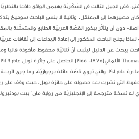
غنى، ففي الجيل الثالث في السّكّريّة يهيمن الواقع دافعا بالنظري
ّ كان مصيرهما إلى المعتقل. وثانية لا ينسى الباحث سوميخ بتذكي
أصلا- دون أن يتأثّر ببذور القصّة العربيّة الطابع والمتمثّلة بالمقا
لماذا يجنح الباحث المذكور إلى إعادة الإبداعات إلى ثقافات غربيّة، 
باحث يبحث عن الدليل ليثبت أنّ ثلاثيّة محفوظ مأخوذة قالبا وم
VERFALL EINER FAMILIE، الصادرة عام 1901، والتي تروي قصّة عائلة برجوازيّة، 
وظ التي نشرت بعد حصوله على جائزة نوبل، حيث وقف على 
 له نسخة مترجمة إلى الإنجليزيّة من رواية مان" بيت بودنبروك