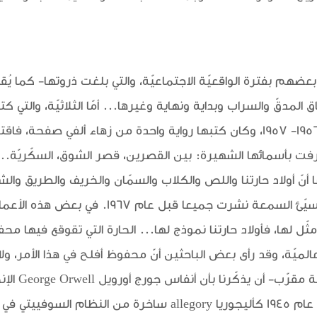
ا بعضهم بفترة الواقعيّة الاجتماعيّة، والتي بلغت ذروتها- كما يُقا
فلم تنشر إلا بعد الثورة في عامَي 1956- 1957، وكان كتبها رواية واحدة من زهاء أ
 بأسمائها الشهيرة: بين القصرين، قصر الشوق، السكّريّة... ولك
 أنّ أولاد حارتنا واللص والكلاب والسمّان والخريف والطريق وال
قصصه القصيرة كدنيا الله وبيت سيّئ السمعة نشرت جم
أمثّل لها، فأولاد حارتنا نموذج لها... الحارة التي تقوقع فيها 
العالميّة، وقد رأى بعض الباحثين أنّ محفوظ أفلح في هذا الأمر،
مختص بأدب محفو
وبخاصة Animal Farm التي نشرت عام 1945 كأليجوريا allegory س