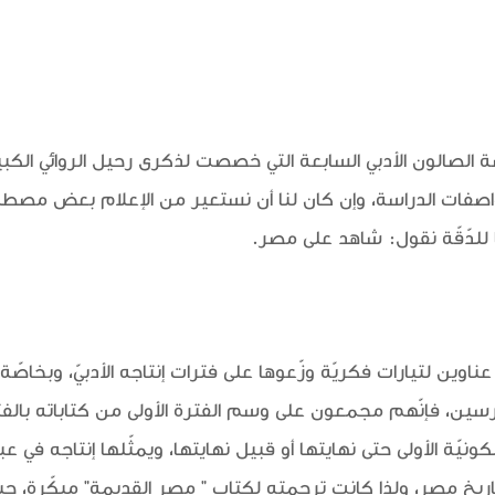
ة الصالون الأدبي السابعة التي خصصت لذكرى رحيل الروائي الك
واصفات الدراسة، وإن كان لنا أن نستعير من الإعلام بعض مصط
ّا للدّقّة نقول: شاهد على مصر.
ين لتيارات فكريّة وزّعوها على فترات إنتاجه الأدبيّ، وبخاصّة
رسين، فإنّهم مجمعون على وسم الفترة الأولى من كتاباته بالفت
كونيّة الأولى حتى نهايتها أو قبيل نهايتها، ويمثّلها إنتاجه في 
خ مصر، ولذا كانت ترجمته لكتاب " مصر القديمة" مبكّرة، حيث رأت