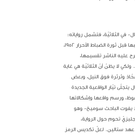
ل- في الثلاثيّة، فتشمل رواياته:
القاهرة الجديدة وخان الخليلي وزقاق المدقّ والسراب وبداية ونهاية وغيرها... أمّا الثلاثيّة، والتي كتبها قبل ثورة الضباط الأحرار 1952،
لفي صفحة، فاقترح عليه الناشر تقسيمها،
ي لا يظنّ أنّ الثلاثيّة هي غاية
شحّاذ وثرثرة فوق النيل، وبعض
يعا قبل عام 1967. في بعض هذه الأعمال يتجلّى تيّار الواقعية الجديدة
محفوظ، ورسم واقعها وإشكالاتها
 ولا يفوت الباحث سوميخ- وهو
ظ وصديق عائلة مقرّب- أن يذكّرنا بأن أنفاس جورج أورويل George Orwell الإنجليزيّ تحوم حول الرواية،
اخرة من النظام السوفييتي في عهد ستالين. لعلّ تكديس الرمز