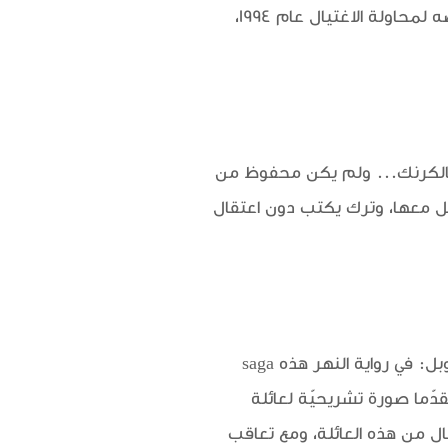
في هذه الرواية، وربط بعض إيحاءاته بالقرآن الكريم والأنبياء والخلق والثورة، كان لها الأثر في تعرّضه لمحاولة الاغتيال عام 1994،
من ميرامار، مرورا بالكرنك... ولم يكن محفوظ من
اثل معها، وترك يكتب دون اعتقال
وأعود إلى الثلاثيّة لأنّها، بشبه إجماع، قمّة ما كتب، أو لأنّها السبب الرئيس في حصوله على جائزة نوبل: في رواية النهر هذه saga
 وتقلبّاتها وشخوصها، مقدّما صورة تشريحيّة لعائلة
ال من هذه العائلة، ومع تعاقب