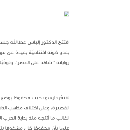
افتتح الدكتور إلياس عطاالله جلس
يعدو كونه افتتاحيّة بعيدة عن م
رواياته " شاهد على العصر"، وتوخّي
اهتمّ دارسو نجيب محفوظ بوضع عناو
القصيرة، وعلى اختلاف مذاهب الدا
الغالب ما أنتجه منذ بداية الحرب ال
علما بأنّ محفوظ كان مشغوفا بتاري