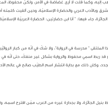
 إليه، وكما قلت لا أرى غضاضة في الأمر، ولكنّ محفوظ، المع
شرق وبالأدب العربي والحضارة الإسلاميّة، وحين ألقيت كلمته أما
جائزة، جاء فيها: " أنا ابن حضارتين: الحضارة العربيّة الإسلاميّ
لملتقى " مدرسة في الرواية"، ولا شكّ في أنّه من كبار الروائي
 قد ربط اسمي محفوظ والرواية بشكل غير منفكّ، حتى أنّه في 
الجدد، وكان ذلك مع بداية انتشار اسم الطيّب صالح في عالم الأ
 بنيل الجائزة، ولا بجدارة غيره من العرب ممّن اقترح اسمه، ول