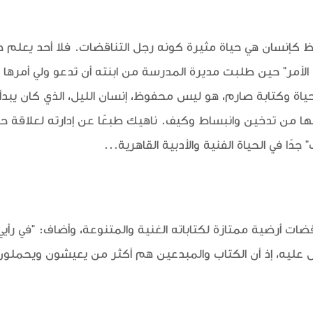
 كإنسان هي حياة مثيرة كونه رجل التناقضات. فلا أحد يعلم ح
 الأمر" حين طلبت مديرة المدرسة من ابنته أن تدعو ولي أمرها 
ة وكتابة صارم، هو ليس محفوظ، إنسان الليل، الذي كان يبدأ
بها من تدخين وانبساط وكيف. ناهيك طبعًا عن إدارته لعلاقة ح
ًا في الحياة الفنية والأدبية القاهرية...
ضات أرضية ممتازة لكتاباته الغنية والمتنوعة، وأضاف: "في رأي
 عليه، إذ أن الكتاب والمبدعين هم أكثر من يعيشون ويحملو