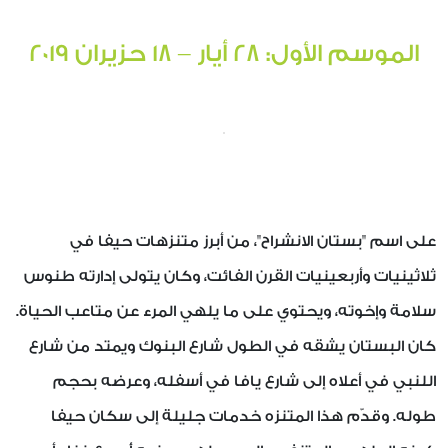
الموسم الأول: ٢٨ أيار – ١٨ حزيران ٢٠١٩
على اسم "بستان الانشراح"، من أبرز متنزهات حيفا في
ثلاثينيات وأربعينيات القرن الفائت، وكان يتولى إدارته طنوس
سلامة وإخوته، ويحتوي على ما يلهي المرء عن متاعب الحياة.
كان البستان يشقه في الطول شارع البنوك ويمتد من شارع
اللنبي في أعلاه إلى شارع يافا في أسفله، وعرضه بحجم
طوله. وقدّم هذا المتنزه خدمات جليلة إلى سكان حيفا