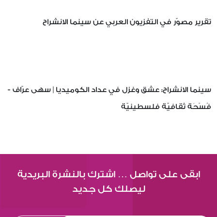
تقرير مصوّر في التفزيون العربي عن سينما الانشراح
سينما الانشراح: عشق وغزل في عداد الكوميديا | سهى عرّاف -
فُسْحَة ثقافيّة فلسطينيّة
ابقى على تواصل … اشترك بالنشرة البريدية
ليصلك كل جديد