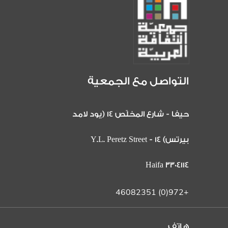
التواصل مع الجمعية
حيفا - شارع المخلّص 14 (يود لامد
بيرتس) 14 Y.L. Peretz Street -
Haifa 3304114
+972(0) 46082351
هاتف