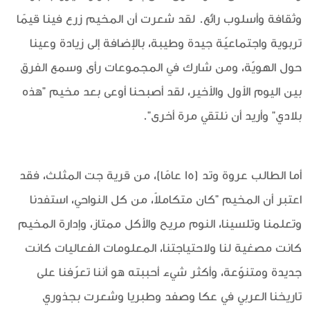
وثقافة وأسلوب رائع. لقد شعرت أن المخيم زرع فينا قيمًا
تربوية واجتماعيّة جيدة وطيبة، بالإضافة إلى زيادة وعينا
حول الهويّة، ومن شارك في المجموعات رأى وسمع الفرق
بين اليوم الأول والأخير، لقد أصبحنا أوعى بعد مخيم "هذه
بلادي" وأريد أن نلتقي مرة أخرى".
أما الطالب عروة وتد (15 عامًا)، من قرية جت المثلث، فقد
اعتبر أن المخيم "كان متكاملاً، من كل النواحي، استفدنا
وتعلمنا وتلسينا، النوم مريح والأكل ممتاز، وإدارة المخيم
كانت مصغية لنا ولاحتياجتنا، المعلومات الفعاليات كانت
جديدة ومتنوّعة، وأكثر شيء أحببته هو أننا تعرّفنا على
تاريخنا العربي في عكا وصفد وطبريا وشعرت بجذوري