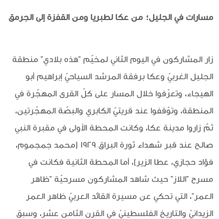
مسارات في الجليل؛ من عكا لطبريا ومن القفزة إلى الجرمق
زار المشاركون في اليوم الثاني لمخيّم "هذه بلادي" منطقة
الجليل الغربيّ وعكا برفقة المرشد السياحيّ إبراهيم أبو
الهيجاء، وتعرّفوا خلال المسار على كلّ القرى المهجّرة في
المنطقة، وتوّقفوا عند قريتيّ الكابري والبصّة المهجّرتين،
ثمّ زاروا مدينة عكا، وكانت المحطة الأولى في مقبرة النبي
صالح عند قبر شهداء ثورة البراق 1929 (محمد جمجموم،
فؤاد حجازي، عطا الزير)، أما المحطة الثانية فكانت في
مسرح "اللاز" حيث شاهد المشاركون مسرحيّة "ظاهر
العمر"، التي تحكي عن مسيرة القائد العربيّ ظاهر العمر
الزيدانيّ والتاريخ الفلسطينيّ في القرن الثامن عشر، وسبق