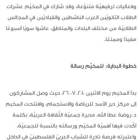
وفعاليات ترفيهيّة متنوّعة، وقد شارك في المخيّم عشرات
الطلاب الثانويّين العرب الناشطين والقياديّين في المجالس
الطلابيّة من مختلف البلدات والمناطق، عاشوا سويًا أسبوعًا
مفيدًا وممتعًا.
خطوة البداية: للمخيّم رسالة
بدأ المخيم يوم الاثنين 26.07.2010، حيث وصل المشاركون
إلى مركز دير الأسد للرياضة والاستجمام، وافتتحت المخيم
د.روضة عطا الله، مديرة جمعيّة الثّقافة العربيّة، بكلمة
أكّدت فيها أهميّة المخيّم ورسالته بالنسبة للجمعيّة،
واعتبرته فرصة نادرة للشباب العربيّ الفلسطينيّ في الداخل