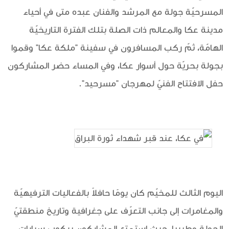
المسرحيّة جولة مع المرشد والفنان عبده متى في أحياء
مدينة عكا والمعالم ذات الصلة بتلك الفترة التاريخيّة
الهامّة، ثمّ ركب المسافرون في سفينة "ملكة عكا" وقموا
بجولة بحريّة حول أسوار عكا، وفي المساء حضر المشاركون
حفل الافتتاح الفنيّ لمهرجان "مسرحيد".
اليوم الثالث للمخيّم كان يومًا حافلاً بالفعاليات الترفيهيّة
والمغامرات إلى جانب التعرّف على جغرافية وتاريخ منطقتيّ
الحولة وطبريا، حيث استمتع المشاركون بركوب سيارات