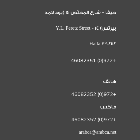
حيفا - شارع المخلّص 14 (يود لامد
بيرتس) 14 Y.L. Peretz Street -
Haifa 3304114
+972(0) 46082351
هاتف
+972(0) 46082352
فاكس
+972(0) 46082352
arabca@arabca.net