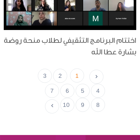
اختتام البرنامج التثقيفي لطلاب منحة روضة
بشارة عطا الله
3
2
1
7
6
5
4
10
9
8