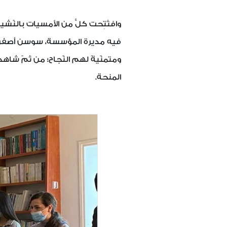
وافتُتِحت كلٌّ من الأمسيات بالنّ
فيه مديرة المؤسسة، سوسن أصفري، ا
ومتمنّيةً لهم النّجاح؛ من ثمّ شاه
المنحة.