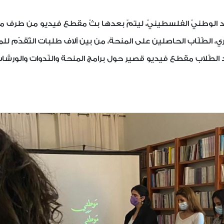
شيد الوطنيّ الفلسطينيّ، ليتمّ بعدها بثّ مقطع فيديو من طرف م
لطّلّاب الحاصلين على المنحة، من بين آلاف طلبات التّقدّم للم
د الطّلاب مقطع فيديو قصير حول برامج المنحة والنّدوات والورشا