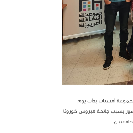
العربيّة منحة روضة بشارة عطا الله للعام الدّراسيّ الجامعي 2020/2021، في مجموعة أمسيات بدأت يوم
يدات المفروضة على عدد الحضور بسبب جائحة فيروس كورونا
 جامعيين.