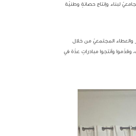
امعيّ لبناء وإنتاج حصانةٍ وطنيّة
ر والعطاء المجتمعيّ من خلال
 وقدّموا وأنتجوا مبادراتٍ عدّة في