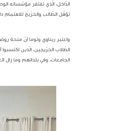
الدّاخل، الّذي تفتقر مؤسّساته الوط
تؤهّل الطّالب والخرّيج للاهتمام 
واعتبر ريناوي وتوما أنّ منحة روض
الطّلاب الخرّيجين، الّذين اكتسبوا 
الجامعات، وفي بلداتهم وما زال ا