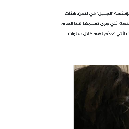
ؤسّسة "الجليل" في لندن، هنّأت
نحة الّتي جرى تسلمها هذا العام،
ت الّتي تقدّم لهم خلال سنوات