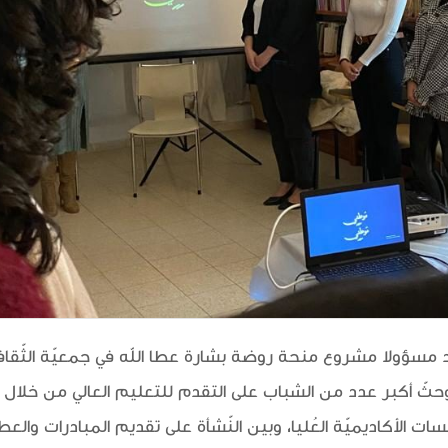
د مسؤولا مشروع منحة روضة بشارة عطا الله في جمعيّة الثّقافة
وحثّ أكبر عدد من الشباب على التقدم للتعليم العالي من خلال
ّسات الأكاديميّة العُليا، وبين النّشأة على تقديم المبادرات وال