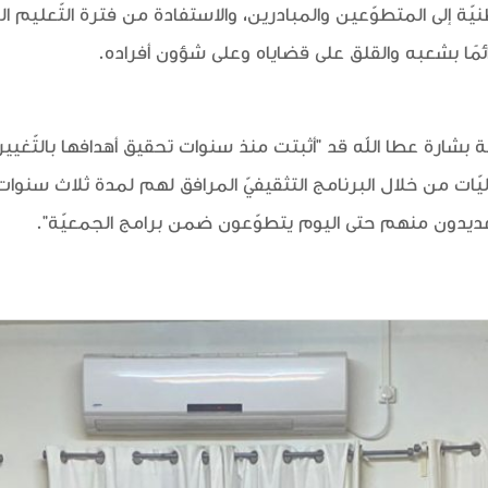
نيّة إلى المتطوّعين والمبادرين، والاستفادة من فترة التّعليم الج
دائمًا بشعبه والقلق على قضاياه وعلى شؤون أفراده.
ة بشارة عطا الله قد "أثبتت منذ سنوات تحقيق أهدافها بالتّغيي
آليّات من خلال البرنامج التثقيفيّ المرافق لهم لمدة ثلاث سنوات،
لعديدون منهم حتى اليوم يتطوّعون ضمن برامج الجمعيّة".